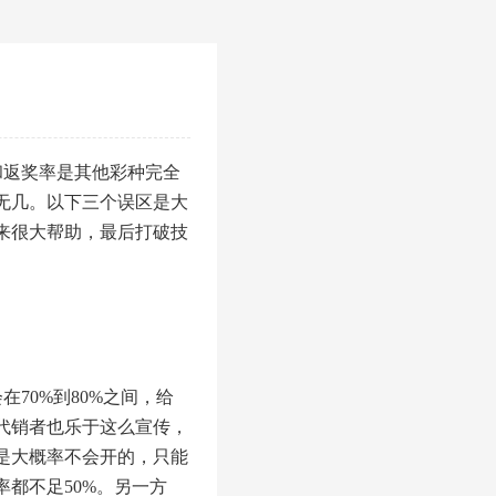
和返奖率是其他彩种完全
无几。以下三个误区是大
来很大帮助，最后打破技
。
70%到80%之间，给
代销者也乐于这么宣传，
是大概率不会开的，只能
都不足50%。另一方