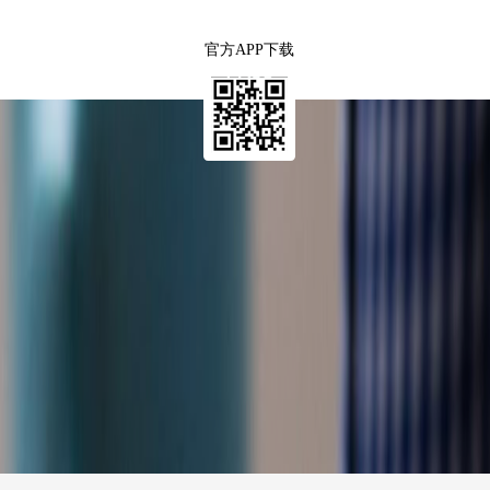
官方APP下载