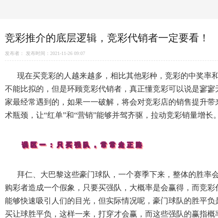
竞彩推介的底层逻辑，竞彩代销者一定要看！
发布者： 发布时间：2021-11-26 09:07
现在买竞彩的人越来越多，相比其他彩种，竞彩的中奖率
不能比拟的，但是环顾竞彩代销者，真正懂竞彩可以说是寥寥
家最经常遇到的，如果一一破解，将会对竞彩店的销售提升带
术瓶颈，让“红单”和“营销”能够并驾齐驱，拉动竞彩销量增长
误区一：只买强队，常常走正路
拜仁、大巴黎这些豪门球队，一个赛季下来，整体的胜率会在
购彩者造成一个假象，只要买强队，大概率是会赢得，而竞彩
能够快速吸引人们的目光，但实际情况呢，豪门球队的胜平负
买让球胜平负，这样一来，打穿才会赢，而这些强队的赢指概率