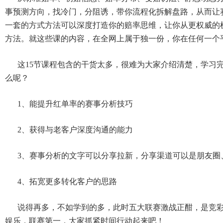
事预测方向，找冷门，分阻诱，带你流程化拆解盘路，从而让
一套的方式方法可以深度打造你的赔率思维，让你从更权威的
方法。就这些课的内容，在全网上属于独一份，你在任何一个
这15节课程包含的干货太多，很难为大家介绍清楚，学习
么呢？
1、能提升红单率的赛事分析技巧
2、获得与老客户深度沟通的能力
3、赛事分析的文字可以分享拉新，分享渠道可以是朋友圈
4、拓宽更多转化客户的思路
说得再多，不如学到的多，此时五大联赛激战正酣，是竞
娱乐，联赛第一，大家抓紧时间行动起来吧！