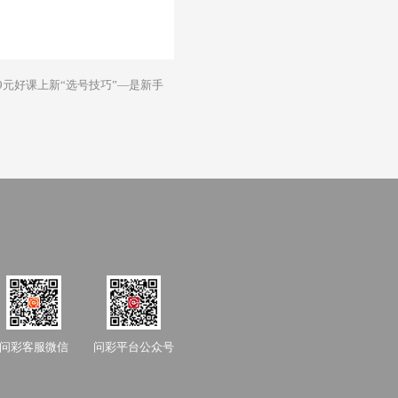
9元好课上新“选号技巧”—是新手
问彩客服微信
问彩平台公众号