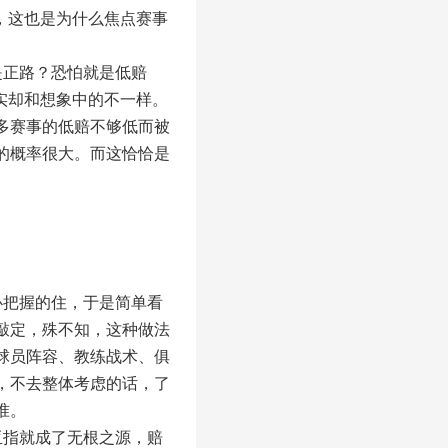
，这也是为什么焦点赛事
是正路？恐怕就是低赔
实却和想象中的不一样。
多赛事的低赔不够低而被
的概率很大。而这恰恰是
必把握的住，于是简单看
敲定，殊不知，这种做法
球员阵容、教练战术、俱
，不去整体考虑的话，了
准。
亚指就成了无根之源，赔